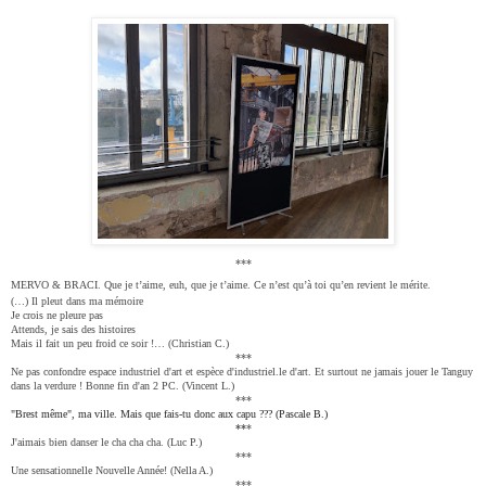
***
MERVO & BRACI. Que je t’aime, euh, que je t’aime. Ce n’est qu’à toi qu’en revient le mérite.
(…)
Il pleut dans ma mémoire
Je crois ne pleure pas
Attends, je sais des histoires
Mais il fait un peu froid ce soir !… (Christian C.)
***
Ne pas confondre espace industriel d'art et espèce d'industriel.le d'art. Et surtout ne jamais jouer le Tanguy
dans la verdure ! Bonne fin d'an 2 PC. (Vincent L.)
***
"Brest même", ma ville. Mais que fais-tu donc aux capu ??? (Pascale B.)
**
*
J'aimais bien danser le cha cha cha. (Luc P.)
**
*
Une sensationnelle Nouvelle Année! (Nella A.)
***