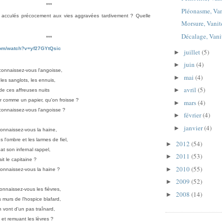
***
Pléonasme, Va
éj' acculés précocement aux vies aggravées tardivement ? Quelle
Morsure, Vani
Décalage, Van
***
com/watch?
v=yf27GYtQsic
juillet
(5)
►
juin
(4)
►
connaissez-vous l'angoisse,
mai
(4)
►
les sanglots, les ennuis,
avril
(5)
►
de ces affreuses nuits
r
comme un papier, qu'on froisse ?
mars
(4)
►
connaissez-vous l'angoisse ?
février
(4)
►
janvier
(4)
►
onnaissez-vous la haine,
 l'ombre et les larmes de fiel,
2012
(54)
►
t son infernal rappel,
2011
(53)
►
it le capitaine ?
2010
(55)
►
connaissez-vous la haine ?
2009
(52)
►
onnaissez-vous les fièvres,
2008
(14)
►
 murs de l'hospice blafard,
 vont d'un pas traînard,
e et remuant les lèvres ?