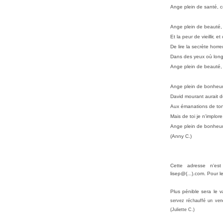
Ange plein de santé, c
Ange plein de beauté, 
Et la peur de vieillir, 
De lire la secrète hor
Dans des yeux où long
Ange plein de beauté, 
Ange plein de bonheur,
David mourant aurait 
Aux émanations de ton
Mais de toi je n'implor
Ange plein de bonheur,
(Anny C.)
Cette adresse n'es
lisep@(...).com. Pour 
Plus pénible sera le v
servez réchauffé un ven
(Juliette C.)