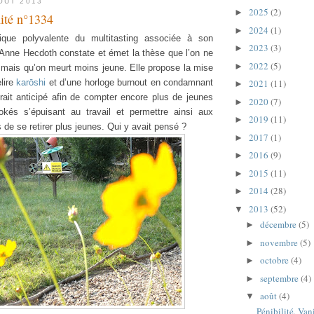
OÛT 2013
2025
(2)
►
nité n°1334
2024
(1)
►
que polyvalente du multitasting associée à son
2023
(3)
►
, Anne Hecdoth constate et émet la thèse que l’on ne
2022
(5)
►
x mais qu’on meurt moins jeune. Elle propose la mise
elire
karōshi
et d’une horloge burnout en condamnant
2021
(11)
►
rait anticipé afin de compter encore plus de jeunes
2020
(7)
►
okés s’épuisant au travail et permettre ainsi aux
2019
(11)
►
s de se retirer plus jeunes. Qui y avait pensé ?
2017
(1)
►
2016
(9)
►
2015
(11)
►
2014
(28)
►
2013
(52)
▼
décembre
(5)
►
novembre
(5)
►
octobre
(4)
►
septembre
(4)
►
août
(4)
▼
Pénibilité, Va