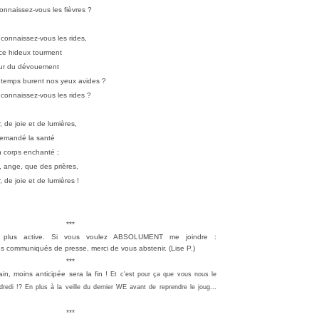
onnaissez-vous les fièvres ?
connaissez-vous les rides,
et ce hideux tourment
reur du dévouement
temps burent nos yeux avides ?
connaissez-vous les rides ?
 de joie et de lumières,
demandé la santé
 corps enchanté ;
e, ange, que des prières,
 de joie et de lumières !
***
t plus active. Si vous voulez ABSOLUMENT me joindre :
les communiqués de presse, merci de vous abstenir. (
Lise P.)
***
ain, moins anticipée sera la fin !
Et c'est pour ça que vous nous le
dredi !?
En plus à la veille du dernier WE avant de reprendre le joug...
***