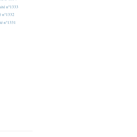
nité n°1333
té n°1332
ité n°1331