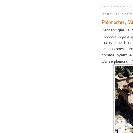
MARDI 20 AOÛT
Pléonasme, Va
Pendant que la r
Hecdoth augure qu
moins riche. En at
ses pompes funèb
comme joyeux le t
Qui se plaindrait ?