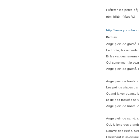
Préférer les petits d
péni-bilité ! (
Marc V.)
http://www.youtube.
Paroles
Ange plein de gaieté, 
La honte, les remords, 
Et les vagues terreurs 
Qui compriment le
cœu
Ange plein de gaieté, 
Ange plein de bonté, c
Les poings crispés dans
Quand la vengeance ba
Et de nos facultés se fa
Ange plein de bonté, 
Ange plein de santé, c
Qui, le long des grands
Comme des exilés, s'en
Cherchant le soleil rar