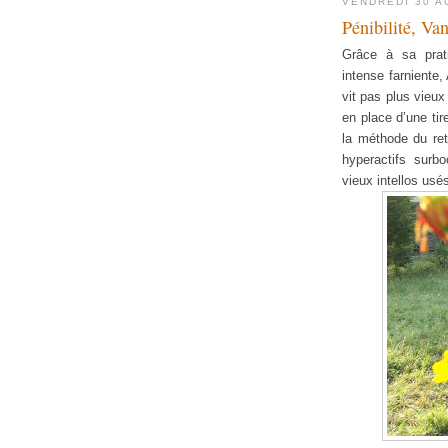
VENDREDI 30 A
Pénibilité, Va
Grâce à sa prati
intense farniente
vit pas plus vieu
en place d’une tir
la méthode du ret
hyperactifs surbo
vieux intellos usé