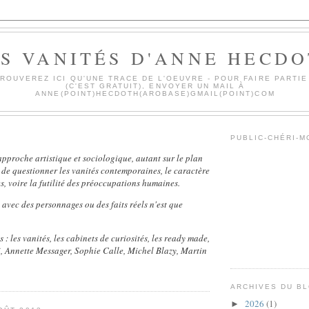
S VANITÉS D'ANNE HECD
ROUVEREZ ICI QU'UNE TRACE DE L'OEUVRE - POUR FAIRE PARTIE
(C'EST GRATUIT), ENVOYER UN MAIL À
ANNE(POINT)HECDOTH(AROBASE)GMAIL(POINT)COM
PUBLIC-CHÉRI-
 approche artistique et sociologique, autant sur le plan
, de questionner les vanités contemporaines, le caractère
, voire la futilité des préoccupations humaines.
avec des personnages ou des faits réels n'est que
 : l
es vanités, les cabinets de curiosités, les ready made,
, Annette Messager, Sophie Calle, Michel Blazy, Martin
ARCHIVES DU B
2026
(1)
►