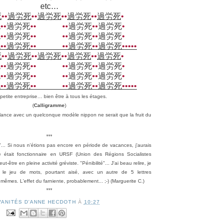
etc…
死
••
過労死
••
過労死
••
過労死
••
過労死
•
死
••
過労死
••
••
過労死
••
過労死
•
死
••
過労死
••
••
過労死
••
過労死
•
死
••
過労死
••
••
過労死
••
過労死
•••••
死
••
過労死
••
過労死
••
過労死
••
過労死
•
死
••
過労死
••
••
過労死
••
過労死
•
死
••
過労死
••
••
過労死
••
過労死
•
死
••
過労死
••
••
過労死
••
過労死
•••••
petite entreprise…
bien être à tous les étages.
(
Calligramme
)
lance avec un quelconque modèle nippon ne serait que la fruit du
***
"... Si nous n'étions pas encore en période de vacances, j'aurais
re était fonctionnaire en URSF (Union des Régions Socialistes
-être en pleine activité gréviste. "Pénibilité"... J'ai beau relire, je
rt le jeu de mots, pourtant aisé, avec un autre de 5 lettres
êmes. L'effet du farniente, probablement... ;-) (Marguerite C.)
***
VANITÉS D'ANNE HECDOTH
À
10:27
: