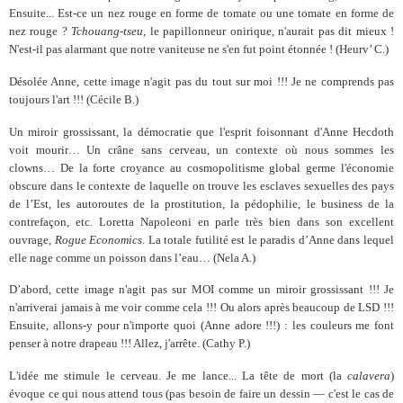
Ensuite... Est-ce un nez rouge en forme de tomate ou une tomate en forme de
nez rouge ?
Tchouang-tseu
, le papillonneur onirique, n'aurait pas dit mieux !
N'est-il pas alarmant que notre vaniteuse ne s'en fut point étonnée ! (Heurv’ C.)
Désolée Anne, cette image n'agit pas du tout sur moi !!! Je ne comprends pas
toujours l'art !!! (Cécile B.)
Un miroir grossissant, la démocratie que l'esprit foisonnant d'Anne Hecdoth
voit mourir… Un crâne sans cerveau, un contexte où nous sommes les
clowns… De la forte croyance au cosmopolitisme global germe l'économie
obscure dans le contexte de laquelle on trouve les esclaves sexuelles des pays
de l’Est, les autoroutes de la prostitution, la pédophilie, le business de la
contrefaçon, etc. Loretta Napoleoni en parle très bien dans son excellent
ouvrage,
Rogue Economics
. La totale futilité est le paradis d’Anne dans lequel
elle nage comme un poisson dans l’eau… (Nela A.)
D’abord, cette image n'agit pas sur MOI comme un miroir grossissant !!! Je
n'arriverai jamais à me voir comme cela !!! Ou alors après beaucoup de LSD !!!
Ensuite, allons-y pour n'importe quoi (Anne adore !!!) : les couleurs me font
penser à notre drapeau !!!
Allez, j'arrête. (Cathy P.)
L'idée me stimule le cerveau. Je me lance... La tête de mort (la
calavera
)
évoque ce qui nous attend tous (pas besoin de faire un dessin — c'est le cas de