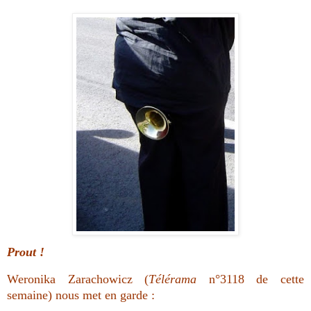
Prout !
Weronika Zarachowicz (
Télérama
n°3118 de cette
semaine) nous met en garde :