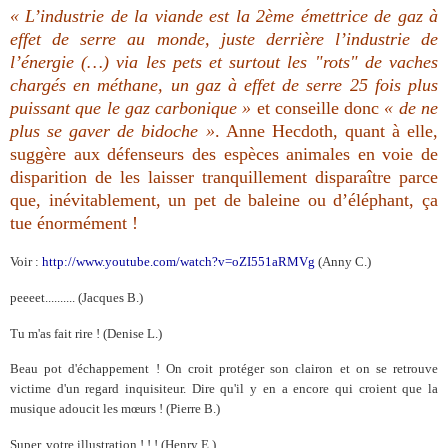
« L’industrie de la viande est la 2ème
émettrice de gaz à
effet de serre au monde, juste derrière l’industrie de
l’énergie (…) via les pets et surtout les "rots" de vaches
chargés en méthane, un gaz à effet de serre 25 fois plus
puissant que le gaz carbonique »
et conseille donc
« de ne
plus se gaver de bidoche »
. Anne Hecdoth, quant à elle,
suggère aux défenseurs des espèces animales en voie de
disparition de les laisser tranquillement disparaître parce
que, inévitablement, un pet de baleine ou d’éléphant, ça
tue énormément !
Voir :
http://www.youtube.com
/
watch?v=oZI551aRMVg
(Anny C.)
peeeet..........
(
Jacques
B.)
Tu m'as fait rire !
(Denise L.)
Beau pot d'échappement ! On croit protéger son clairon et on se retrouve
victime d'un regard inquisiteur. Dire qu'il y en a encore qui croient que la
musique adoucit les mœurs ! (Pierre B.)
Super, votre illustration ! ! ! (Henry E.)