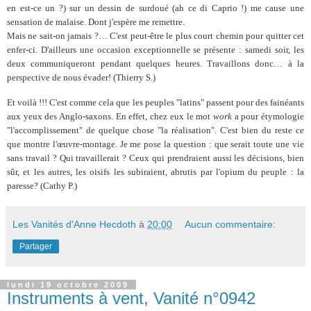
en est-ce un ?) sur un dessin de surdoué (ah ce di Caprio !) me cause une
sensation de malaise. Dont j'espère me remettre.
Mais ne sait-on jamais ?… C'est peut-être le plus court chemin pour quitter cet
enfer-ci. D'ailleurs une occasion exceptionnelle se présente : samedi soir, les
deux communiqueront pendant quelques heures. Travaillons donc… à la
perspective de nous évader! (Thierry S.)
Et voilà !!! C'est comme cela que les peuples "latins" passent pour des fainéants
aux yeux des Anglo-saxons. En effet, chez eux le mot
work
a pour étymologie
"l'accomplissement" de quelque chose "la réalisation". C'est bien du reste ce
que montre l'œuvre-montage. Je me pose la question : que serait toute une vie
sans travail ? Qui travaillerait ? Ceux qui prendraient aussi les décisions, bien
sûr, et les autres, les oisifs les subiraient, abrutis par l'opium du peuple : la
paresse? (Cathy P.)
Les Vanités d'Anne Hecdoth
à
20:00
Aucun commentaire:
Partager
lundi 19 octobre 2009
Instruments à vent, Vanité n°0942