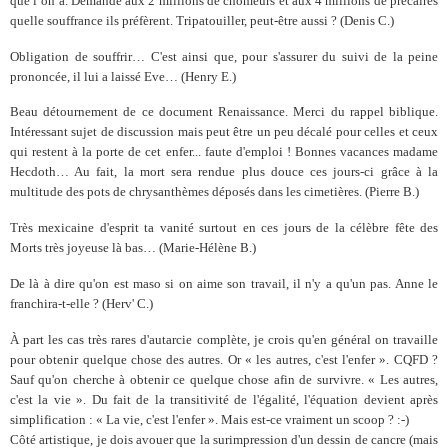
que l’on a. Demande aux 2 millions de chômeurs et aux 4 millions de précaires
quelle souffrance ils préfèrent. Tripatouiller, peut-être aussi ?
(
Denis C.)
Obligation de souffrir… C'est ainsi que, pour s'assurer du suivi de la peine
prononcée, il lui a laissé Eve… (Henry E.)
Beau détournement de ce document Renaissance. Merci du rappel biblique.
Intéressant sujet de discussion mais peut être un peu décalé pour celles et ceux
qui restent à la porte de cet enfer... faute d'emploi ! Bonnes vacances madame
Hecdoth… Au fait, la mort sera rendue plus douce ces jours-ci grâce à la
multitude des pots de chrysanthèmes déposés dans les cimetières. (Pierre B.)
Très mexicaine d'esprit ta vanité surtout en ces jours de la célèbre fête des
Morts très joyeuse là bas… (Marie-Hélène B.)
De là à dire qu'on est maso si on aime son travail, il n'y a qu'un pas. Anne le
franchira-t-elle ? (Herv' C.)
À part les cas très rares d'autarcie complète, je crois qu'en général on travaille
pour obtenir quelque chose des autres. Or « les autres, c'est l'enfer ». CQFD ?
Sauf qu'on cherche à obtenir ce quelque chose afin de survivre. « Les autres,
c'est la vie ». Du fait de la transitivité de l'égalité, l'équation devient après
simplification : « La vie, c'est l'enfer ».
Mais est-ce vraiment un scoop ? :-)
Côté artistique, je dois avouer que la surimpression d'un dessin de cancre (mais