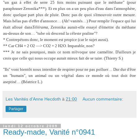
"un gaz à effet de serre 25 fois moins puissant que le méthane" (pour
paraphraser Zeronika***). Et en plus on a un peu plus d'eau dans l'atmosphère,
donc quelque part plus de pluie. Donc pas de quoi s'émouvoir outre mesure.
Mais hélas pas d'effet d'annonce… (Ah! vanités…) Pour remplir l'espace qui lui
était alloué dans
Télérama
, Zeronika aurait-elle essayé d'émettre du méthane
au-dessus de son… "tube où descend la céleste praline"?
* Contrepétons donc, le moment est propice (car le sujet aussi).
** Car CH4 + 2 O2 —> CO2 + 2 H2O. Imparable, non?
*** Je ne sais pourquoi, mais ce nom m'évoque une carmélite. D'ailleurs je
crois que celle qui nous occupe aurait mieux fait de se taire. (Thierry S.)
"Ils" vont bientôt nous interdire de respirer pour ne pas polluer… Dur dur d'être
un "humain", un animal ou un végétal dans ce monde où tout doit être
aseptisé… (Béatrice L.)
Les Vanités d'Anne Hecdoth
à
21:00
Aucun commentaire:
Partager
lundi 12 octobre 2009
Ready-made, Vanité n°0941