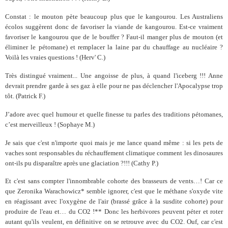
Constat : le mouton pète beaucoup plus que le kangourou. Les Australiens
écolos suggèrent donc de favoriser la viande de kangourou. Est-ce vraiment
favoriser le kangourou que de le bouffer ? Faut-il manger plus de mouton (et
éliminer le pétomane) et remplacer la laine par du chauffage au nucléaire ?
Voilà les vraies questions ! (Herv' C.)
Très distingué vraiment... Une angoisse de plus, à quand l'iceberg !!! Anne
devrait prendre garde à ses gaz à elle pour ne pas déclencher l'Apocalypse trop
tôt. (Patrick F.)
J’adore avec quel humour et quelle finesse tu parles des traditions pétomanes,
c’est merveilleux ! (Sophaye M.)
Je sais que c'est n'importe quoi mais je me lance quand même : si les pets de
vaches sont responsables du réchauffement climatique comment les dinosaures
ont-ils pu disparaître après une glaciation ?!!! (Cathy P.)
Et c'est sans compter l'innombrable cohorte des brasseurs de vents…!
Car ce
que Zeronika Warachowicz* semble ignorer, c'est que le méthane s'oxyde vite
en réagissant avec l'oxygène de l'air (brassé grâce à la susdite cohorte) pour
produire de l'eau et… du CO2 !** Donc les herbivores peuvent péter et roter
autant qu'ils veulent, en définitive on se retrouve avec du CO2. Ouf, car c'est