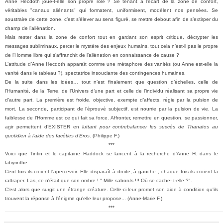
Anne Hecdoth joue-t-elle son propre rôle ? Se tenant à l’écart de la zone de confort,
véritables "canaux aliénants" qui formatent, uniformisent, modèlent nos pensées. Se
soustraire de cette zone, c’est s’élever au sens figuré, se mettre debout afin de s’extirper du
champ de l’aliénation.
Mais rester dans la zone de confort tout en gardant son esprit critique, décrypter les
messages subliminaux, percer le mystère des enjeux humains, tout cela n’est-il pas le propre
de l’Homme libre qui s’affranchit de l’aliénation en connaissance de cause ?
L’attitude d’Anne Hecdoth apparaît comme une métaphore des vanités (ou Anne est-elle la
vanité dans le tableau ?), spectatrice insouciante des contingences humaines.
De la suite dans les idées… tout n’est finalement que question d’échelles, celle de
l’Humanité, de la Terre, de l’Univers d’une part et celle de l’individu réalisant sa propre vie
d’autre part. La première est froide, objective, exempte d’affects, régie par la pulsion de
mort. La seconde, participant de l’éprouvé subjectif, est nourrie par la pulsion de vie. La
faiblesse de l’Homme est ce qui fait sa force. Affronter, remettre en question, se passionner,
agir permettent d’EXISTER en
luttant pour contrebalancer les succès de Thanatos au
quotidien à l’aide des facéties d’Eros
. (Philippe F.)
***
Voici que Tintin et le capitaine Haddock se lancent à la recherche d'Anne H. dans le
labyrinthe.
Cent fois ils croient l'apercevoir. Elle disparaît à droite, à gauche ; chaque fois ils croient la
rattraper. Las, ce n'était que son ombre ! " Mille sabords !!! Où se cache- t-elle ?".
C'est alors que surgit une étrange créature. Celle-ci leur promet son aide à condition qu'ils
trouvent la réponse à l'énigme qu'elle leur propose... (
Anne-Marie F.)
***