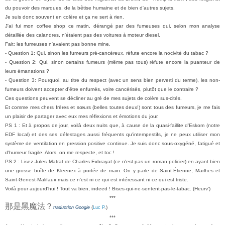
du pouvoir des marques, de la bêtise humaine et de bien d'autres sujets.
Je suis donc souvent en colère et ça ne sert à rien.
J'ai fui mon coffee shop ce matin, dérangé par des fumeuses qui, selon mon analyse
détaillée des calandres, n'étaient pas des voitures à moteur diesel.
Fait: les fumeuses n'avaient pas bonne mine.
- Question 1: Qui, sinon les fumeurs pré-cancéreux, réfute encore la nocivité du tabac ?
- Question 2: Qui, sinon certains fumeurs (même pas tous) réfute encore la puanteur de
leurs émanations ?
- Question 3: Pourquoi, au titre du respect (avec un sens bien perverti du terme), les non-
fumeurs doivent accepter d'être enfumés, voire cancérisés, plutôt que le contraire ?
Ces questions peuvent se décliner au gré de mes sujets de colère sus-cités.
Et comme mes chers frères et sœurs (belles toutes deux!) sont tous des fumeurs, je me fais
un plaisir de partager avec eux mes réflexions et émotions du jour.
PS 1 : Et à propos de jour, voilà deux nuits que, à cause de la quasi-faillite d'Eskom (notre
EDF local) et des ses délestages aussi fréquents qu'intempestifs, je ne peux utiliser mon
système de ventilation en pression positive continue. Je suis donc sous-oxygéné, fatigué et
d'humeur fragile. Alors, on me respecte, et toc !
PS 2 : Lisez Jules Matrat de Charles Exbrayat (ce n'est pas un roman policier) en ayant bien
une grosse boîte de Kleenex à portée de main. On y parle de Saint-Étienne, Marlhes et
Saint-Genest-Malifaux mais ce n'est ni ce qui est intéressant ni ce qui est triste.
Voilà pour aujourd'hui ! Tout va bien, indeed ! Bises-qui-ne-sentent-pas-le-
tabac. (Heurv')
***
那是黑魔法
？
(
)
traduction Google
Luc P
.
***