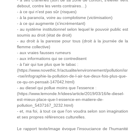
- à ses crâneries (sort de sa zone de confort, s'élever vent
debout, contre les vents contraires…)
- à ce qui n'est pas sûr (risques)
- à la paranoïa, voire au complotisme (victimisation)
- à ce qui augmente (s'incrémentant)
- au système institutionnel selon lequel le pouvoir public est
soumis au droit (état de droit)
- au droit à la paresse pour tous (droit à la journée de la
flemme collective)
- aux vraies fausses rumeurs
- aux informations qui se contredisent
- à l'air qui tue plus que le tabac :
(https://www.novethic.fr/actualite/environnement/pollution/isr
-rse/infographie-la-pollution-de-l-air-tue-deux-fois-plus-que-
ce-qu-on-pensait-147042.html)
- au diesel qui pollue moins que l'essence :
(https://www.lemonde.fr/idees/article/2019/03/16/le-diesel-
est-mieux-place-que-l-essence-en-matiere-de-
pollution_5437167_3232.html)
- et, ma foi, à tout ce que l'on voudra selon son imagination
et ses propres références culturelles.
Le rapport texte/image évoque l'insouciance de l'humanité