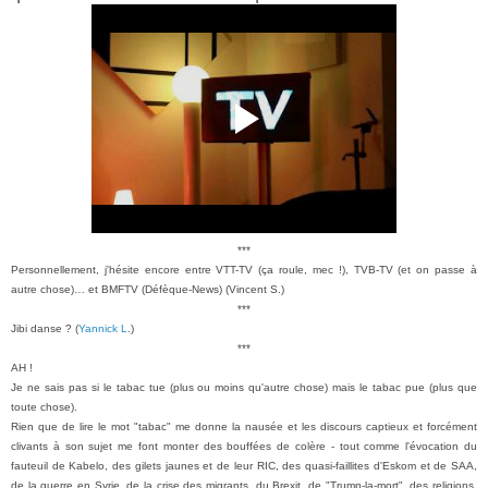
***
Personnellement, j'hésite encore entre VTT-TV (ça roule, mec !), TVB-TV (et on passe à
autre chose)… et BMFTV (Défèque-News) (
Vincent S.
)
***
Jibi danse ? (
Yannick L
.
)
***
AH !
Je ne sais pas si le tabac tue (plus ou moins qu'autre chose) mais le tabac pue (plus que
toute chose).
Rien que de lire le mot "tabac" me donne la nausée et les discours captieux et forcément
clivants à son sujet me font monter des bouffées de colère - tout comme l'évocation du
fauteuil de Kabelo, des gilets jaunes et de leur RIC, des quasi-faillites d'Eskom et de SAA,
de la guerre en Syrie, de la crise des migrants, du Brexit, de "Trump-la-mort", des religions,