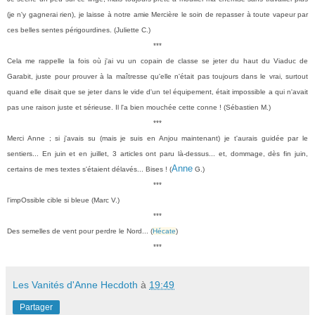
(je n'y gagnerai rien), je laisse à notre amie Mercière le soin de repasser à toute vapeur par
ces belles sentes périgourdines. (Juliette C.)
***
Cela me rappelle la fois où j'ai vu un copain de classe
se jeter du haut du Viaduc de
Garabit, juste pour prouver à
la maîtresse qu'elle n'était pas toujours dans le vrai,
surtout
quand elle disait que se jeter dans le vide d'un
tel équipement, était impossible a qui n'avait
pas une raison
juste et sérieuse.
Il l'a bien mouchée cette conne ! (Sébastien M.)
***
Merci Anne ; si j'avais su (mais je suis en Anjou maintenant) je t'aurais guidée par le
sentiers... En juin et en juillet, 3 articles ont paru là-dessus... et, dommage, dès fin juin,
Anne
certains de mes textes s'étaient délavés... Bises ! (
G.)
***
l'impOssible cible si bleue (
Marc V.)
***
Des semelles de vent pour perdre le Nord... (
Hécate
)
***
Les Vanités d'Anne Hecdoth
à
19:49
Partager