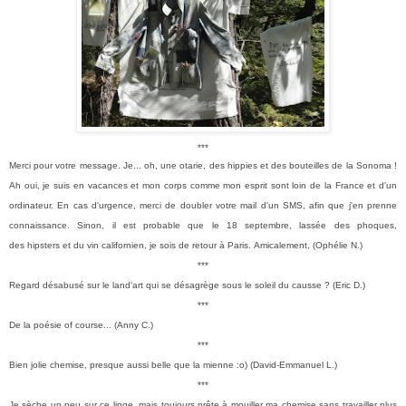
***
Merci pour votre message.
Je... oh, une otarie, des hippies et des bouteilles de la Sonoma !
Ah
oui, je suis en vacances et mon corps comme mon esprit sont loin de la
France et d'un
ordinateur.
En cas d'urgence, merci de doubler votre mail d'un SMS, afin que j'en
prenne
connaissance.
Sinon, il est probable que le 18 septembre, lassée des phoques,
des
hipsters et du vin californien, je sois de retour à Paris.
Amicalement, (
Ophélie N.)
***
Regard désabus
é sur le land'art qui se désagrège sous le soleil du causse ? (
Eric D.)
***
De la poésie of course... (Anny C.)
***
Bien jolie che
mise, presque aussi belle que la mienne
:o) (David-Emmanuel L.)
***
Je sèche un peu sur ce linge, mais toujours prête à mouiller ma chemise sans travailler plus