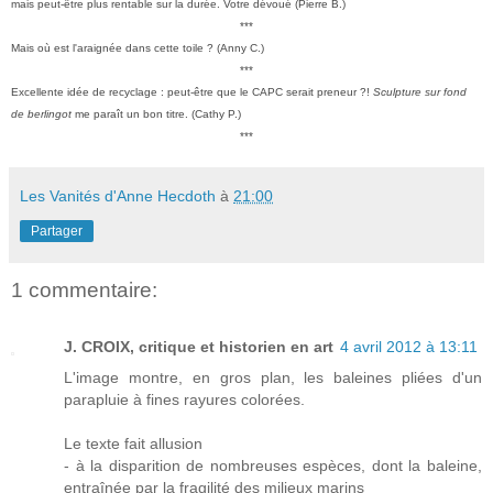
mais peut-être plus rentable sur la durée. Votre dévoué (Pierre B.)
***
Mais où est l'araignée dans cette toile ? (Anny C.)
***
Excellente idée de recyclage : peut-être que le CAPC serait preneur ?!
Sculpture sur fond
de berlingot
me paraît un bon titre. (Cathy P.)
***
Les Vanités d'Anne Hecdoth
à
21:00
Partager
1 commentaire:
J. CROIX, critique et historien en art
4 avril 2012 à 13:11
L'image montre, en gros plan, les baleines pliées d'un
parapluie à fines rayures colorées.
Le texte fait allusion
- à la disparition de nombreuses espèces, dont la baleine,
entraînée par la fragilité des milieux marins