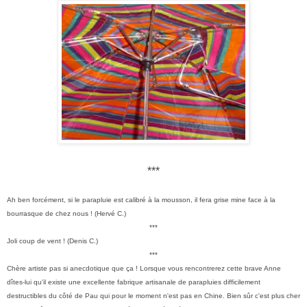
***
Ah ben forcément, si le parapluie est calibré à la mousson, il fera grise mine face à la
bourrasque de chez nous ! (Hervé C.)
***
Joli coup de vent ! (Denis C.)
***
Chère artiste pas si anecdotique que ça ! Lorsque vous rencontrerez cette brave Anne
dîtes-lui qu'il existe une excellente fabrique artisanale de parapluies difficilement
destructibles du côté de Pau qui pour le moment n'est pas en Chine. Bien sûr c'est plus cher