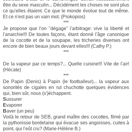
être du sexe masculin... Décidément les choses ne sont plus
ce qu'elles étaient. Ce que le monde évolue tout de même.
Et ce n'est pas un vain mot. (Prokopios)
***
Je propose que l'on "dégage" l'arbitrage: vive la liberté et
l'anarchie!!! De toutes façons, étant donné l'âge canonique
de la cocotte et de la soupape, les tricheries diverses ont
encore de bien beaux jours devant elles!!! (Cathy P.)
***
De la vapeur par ce temps?... Quelle cuisine!!! Vite de l'air!
(Hécate)
***
De Papin (Denis) à Papin (le footballeur)... la vapeur aux
sonorités de cigales en rut chuchotte quelques évidences
qui, bien sûr, nous (s')échappent.
S
ussurer
E
vaporer
B
aver (un peu)
Voilà le retour de SEB, grand maître des cocottes, filmé par
la pythonisse bordelaise qui évacue ses angoisses, cuites à
point, qui l'eût cru? (Marie-Hélène B.)