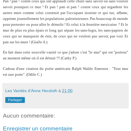
Pan ! pan ! contre ceux qui ont applaudi cette chute sans savoir ou sans vouloir
savoir pourquoi ce mur ! Et pan ! pan et pan ! contre ceux qui regardent les
autres murs comme celui construit par l'occupant sioniste et qui tue, affame,
opprime journellement les populations palestiniennes. Pas beaucoup de monde
pour protester ou pour aller le démolir ! Et celui à la frontière mexicaine ? Et le
mur de plus en plus épais et long qui sépare les sans-logis, les sans-papiers de
ceux qui ne manquent de rien, de ceux qui ne veulent pas savoir, pas voir. Et
pan sur les murs ! (Gisèle A.)
En fait dans cette nouvelle vanité ce que j'adore c'est "le mur" qui est "porteur"
au moment même où il est détruit !!! (Cathy P.)
Cadeau d'une citation du poète américain Ralph Waldo Emerson : "Tout mur
est une porte". (Odile C.)
Les Vanités d'Anne Hecdoth
à
21:00
Partager
Aucun commentaire:
Enregistrer un commentaire