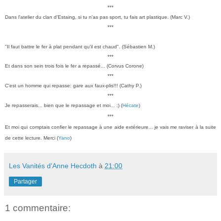
***
Dans l'atelier du clan d'Estaing, si tu n'as pas sport, tu fais art plastique. (Marc V.)
***
"Il faut battre le fer à plat pendant qu'il est chaud". (Sébastien M.)
***
Et dans son sein trois fois le fer a repassé... (Corvus Corone)
***
C'est un homme qui repasse: gare aux faux-plis!!! (Cathy P.)
***
Je repasserais... bien que le repassage et moi... :)
(
Hécate
)
***
Et moi qui comptais confier le repassage à une aide extérieure... je vais me raviser à la suite
de cette lecture. Merci (
Yano
)
Les Vanités d'Anne Hecdoth
à
21:00
Partager
1 commentaire: