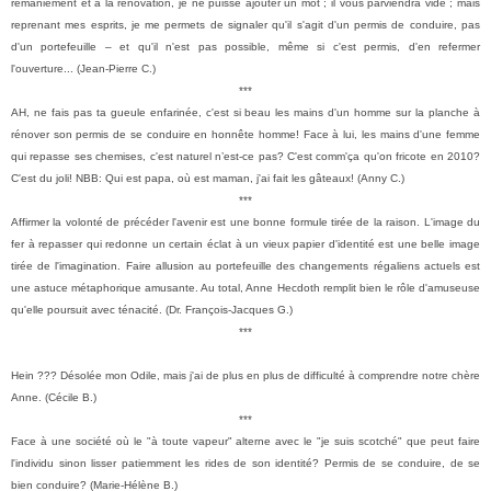
remaniement et à la rénovation, je ne puisse ajouter un mot ; il vous parviendra vide ; mais
reprenant mes esprits, je me permets de signaler qu'il s'agit d'un permis de conduire, pas
d'un portefeuille
– et
qu'il n'est pas possible, même si c'est permis, d'en refermer
l'ouverture... (Jean-Pierre C.)
***
AH, ne fais pas ta gueule enfarinée, c'est si beau les mains d'un homme sur la planche à
rénover son permis de se conduire en honnête homme! Face à lui, les mains d'une femme
qui repasse ses chemises, c'est naturel n’est-ce pas? C'est comm'ça qu'on fricote en 2010?
C'est du joli! NBB: Qui est papa, où est maman, j'ai fait les gâteaux! (Anny C.)
***
Affirmer la volonté de précéder l'avenir est une bonne formule tirée de la raison. L'image du
fer à repasser qui redonne un certain éclat à un vieux papier d'identité est une belle image
tirée de l'imagination. Faire allusion au portefeuille des changements régaliens actuels est
une astuce métaphorique amusante. Au total, Anne Hecdoth remplit bien le rôle d'amuseuse
qu'elle poursuit avec ténacité. (Dr. François-Jacques G.)
***
Hein ??? Désolée mon Odile, mais j'ai de plus en plus de difficulté à comprendre notre chère
Anne. (Cécile B.)
***
Face à une société où le "à toute vapeur" alterne avec le "je suis scotché" que peut faire
l'individu sinon lisser patiemment les rides de son identité? Permis de se conduire, de se
bien conduire? (Marie-Hélène B.)