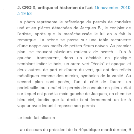
J. CROIX, critique et historien de l'art
15 novembre 2010
à 19:53
La photo représente le rafistolage du permis de conduire
usé et en pièces détachées de Jacques B., le conjoint de
l’artiste, après que la maréchaussée le lui en a fait la
remarque. La scène se passe sur une table recouverte
d’une nappe aux motifs de petites fleurs naïves. Au premier
plan, se trouvent plusieurs rouleaux de scotch : l’un à
gauche, transparent, dans un dévidoir en plastique
semblant imiter le bois, un autre vert "écolo" et opaque et
deux autres, de part et d’autre du vert, qui ont des reflets
métalliques comme des miroirs, symboles de la vanité. Au
second plan sont posés, l’un à côté de l’autre, un
portefeuille tout neuf et le permis de conduire en piteux état
sur lequel est posé la main gauche de Jacques, en chemise
bleu ciel, tandis que la droite tient fermement un fer à
vapeur avec lequel il repasse son permis.
Le texte fait allusion :
- au discours du président de la République mardi dernier, 9