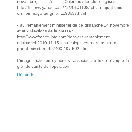
novembre, à Colombey-les-deux-Eglises :
http://fr.news.yahoo.com/73/20101109/tpl-la-majorit-unie-
en-hommage-au-gnral-1198b37.html
- au remaniement ministériel de ce dimanche 14 novembre
et aux réactions de la presse :
http://www.france-info.com/dossiers-remaniement-
ministeriel-2010-11-15-les-ecologistes-regrettent-leur-
grand-ministere-497400-107-502.html
L’image, riche en symboles, associée au texte, évoque la
grande vanité de l’opération.
Répondre