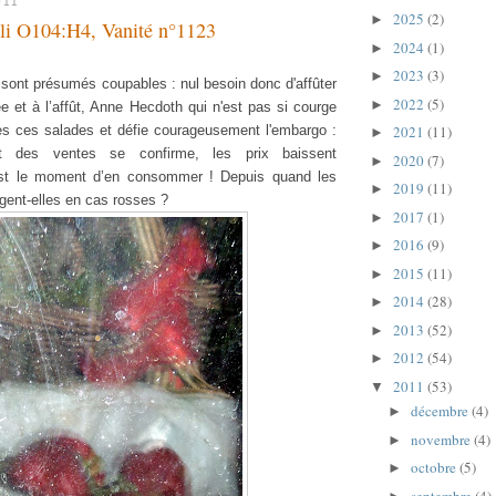
011
2025
(2)
►
oli O104:H4, Vanité n°1123
2024
(1)
►
2023
(3)
►
sont présumés coupables : nul besoin donc d'affûter
2022
(5)
►
e et à l’affût, Anne Hecdoth qui n'est pas si courge
es ces salades et défie courageusement l'embargo :
2021
(11)
►
nt des ventes se confirme, les prix baissent
2020
(7)
►
est le moment d’en consommer ! Depuis quand les
2019
(11)
►
ngent-elles en cas rosses ?
2017
(1)
►
2016
(9)
►
2015
(11)
►
2014
(28)
►
2013
(52)
►
2012
(54)
►
2011
(53)
▼
décembre
(4)
►
novembre
(4)
►
octobre
(5)
►
septembre
(4)