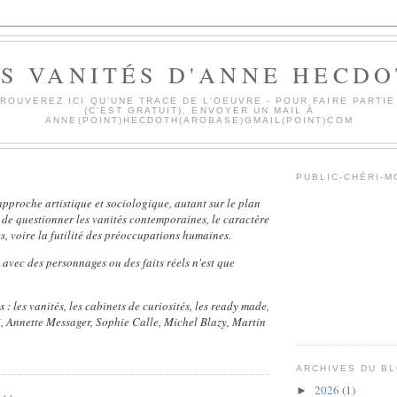
S VANITÉS D'ANNE HECD
ROUVEREZ ICI QU'UNE TRACE DE L'OEUVRE - POUR FAIRE PARTIE
(C'EST GRATUIT), ENVOYER UN MAIL À
ANNE(POINT)HECDOTH(AROBASE)GMAIL(POINT)COM
PUBLIC-CHÉRI-
 approche artistique et sociologique, autant sur le plan
, de questionner les vanités contemporaines, le caractère
, voire la futilité des préoccupations humaines.
avec des personnages ou des faits réels n'est que
 : l
es vanités, les cabinets de curiosités, les ready made,
, Annette Messager, Sophie Calle, Michel Blazy, Martin
ARCHIVES DU B
2026
(1)
►