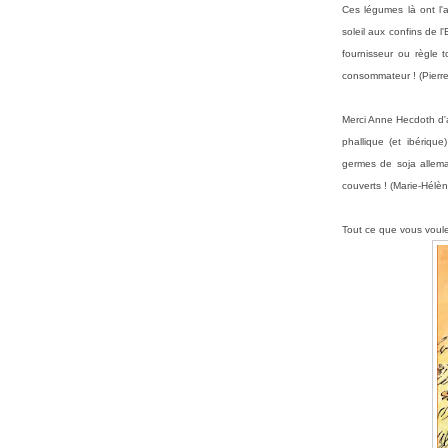
Ces légumes là ont l'ai
soleil aux confins de 
fournisseur ou règle t
consommateur !
(Pierr
Merci Anne Hecdoth d'a
phallique (et ibériqu
germes de soja allema
couverts !
(Marie-Hélèn
Tout ce que vous voulez