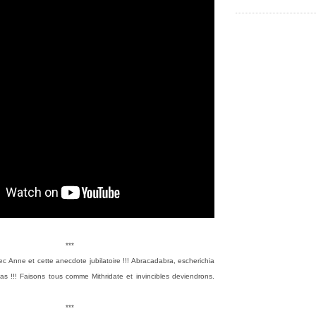
***
ec Anne et cette anecdote jubilatoire !!! Abracadabra, escherichia
nas !!!
Faisons tous comme Mithridate et invincibles deviendrons.
***