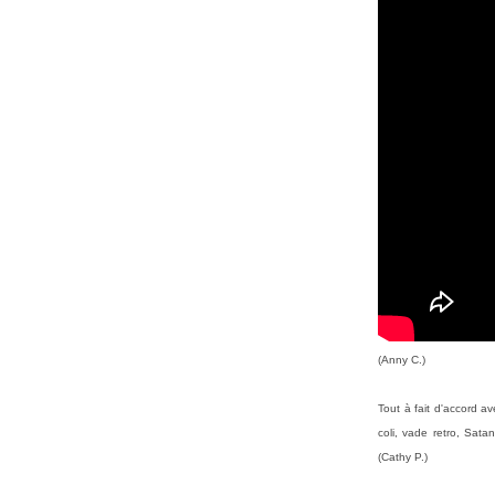
(Anny C.)
Tout à fait d'accord av
coli, vade retro, Sata
(Cathy P.)