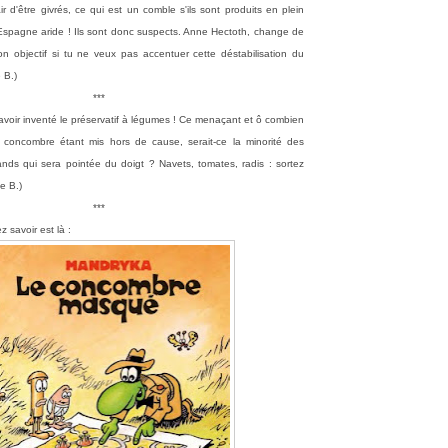
r d'être givrés, ce qui est un comble s'ils sont produits en plein
l'Espagne aride ! Ils sont donc suspects. Anne Hectoth, change de
on objectif si tu ne veux pas accentuer cette déstabilisation du
e B.)
***
voir inventé le préservatif à légumes !
Ce menaçant et ô combien
e) concombre étant mis hors de cause, serait-ce la minorité des
nds qui sera pointée du doigt ? N
avets, tomates, radis : sortez
e B.)
***
 savoir est là :