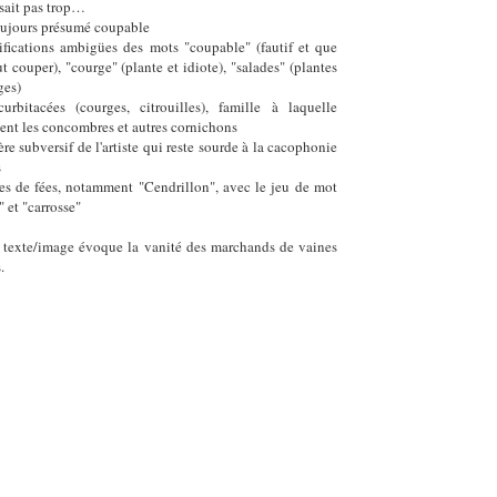
 sait pas trop…
oujours présumé coupable
ifications ambigües des mots "coupable" (fautif et que
t couper), "courge" (plante et idiote), "salades" (plantes
ges)
urbitacées (courges, citrouilles), famille à laquelle
ent les concombres et autres cornichons
ère subversif de l'artiste qui reste sourde à la cacophonie
s
es de fées, notamment "Cendrillon", avec le jeu de mot
" et "carrosse"
 texte/image évoque la vanité des marchands de vaines
.