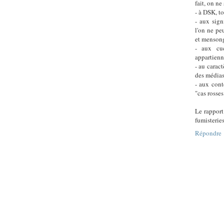
fait, on ne
- à DSK, t
- aux sign
l'on ne peu
et menson
- aux cuc
appartienn
- au caract
des média
- aux cont
"cas rosses
Le rapport
fumisteries
Répondre