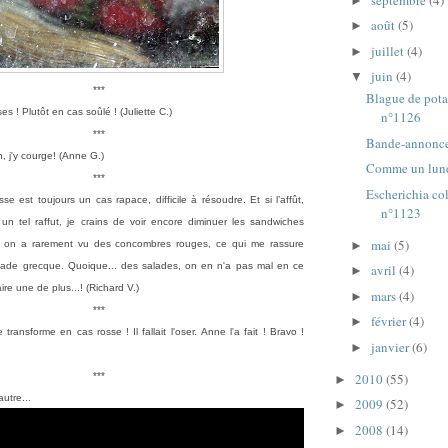
►
août
(5)
►
juillet
(4)
►
juin
(4)
▼
***
Blague de pota
s ! Plutôt en cas soûlé ! (Juliette C.)
n°1126
***
Bande-annonce
, j'y courge! (Anne G.)
Comme un lund
***
Escherichia co
se est toujours un cas rapace, difficile à résoudre. Et si l’affût,
n°1123
ée un tel raffut, je crains de voir encore diminuer les sandwiches
mai
(5)
►
 on a rarement vu des concombres rouges, ce qui me rassure
lade grecque. Quoique... des salades, on en n'a pas mal en ce
avril
(4)
►
ire une de plus...! (Richard V.)
mars
(4)
►
***
février
(4)
►
se transforme en cas rosse ! Il fallait l'oser. Anne l'a fait ! Bravo !
janvier
(6)
►
2010
(55)
***
►
utre...
2009
(52)
►
2008
(14)
►