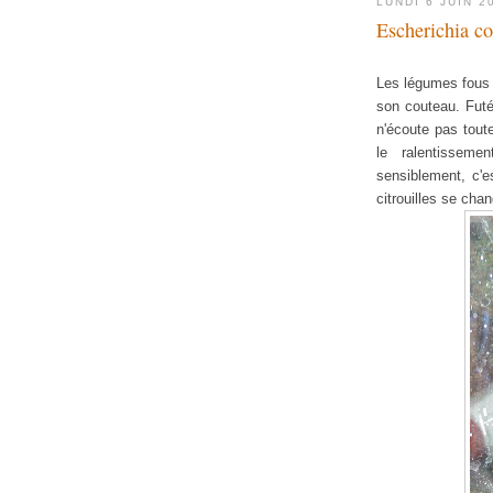
LUNDI 6 JUIN 2
Escherichia c
Les légumes fous 
son couteau. Futé
n'écoute pas tout
le ralentisseme
sensiblement, c'
citrouilles se cha