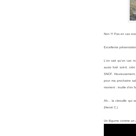
Non !!! Pas en cas rosse
Excellente présentation
L
'on sait qu'un cas ros
aussi futé soit-il, cr
SNCF. Heureusement,
pour ma prochaine sa
moment : inutile d'en fa
Ah... la citrouille qui 
(Hervé C.)
Un légume comme un a