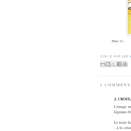
(Marc V.)
PUBLIÉ PAR
LES 
1 COMMENT
J. CROIX, 
L'image mo
légumes fr
Le texte fa
- à la cri