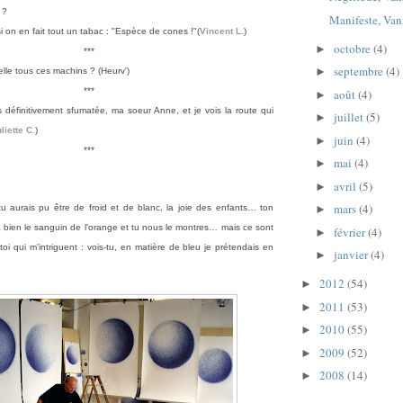
 ?
Manifeste, Van
si on en fait tout un tabac : "Espèce de
cones !"
(
Vincent L.
)
octobre
(4)
►
***
septembre
(4)
►
elle tous ces machins ? (Heurv')
***
août
(4)
►
is définitivement sfumatée, ma soeur Anne, et je vois la route qui
juillet
(5)
►
liette C.
)
juin
(4)
►
***
mai
(4)
►
avril
(5)
►
mars
(4)
u aurais pu être de froid et de blanc, la joie des enfants… ton
►
 a bien le sanguin de l'orange et tu nous le montres… mais ce sont
février
(4)
►
toi qui m'intriguent : vois-tu, en matière de bleu je prétendais en
janvier
(4)
►
2012
(54)
►
2011
(53)
►
2010
(55)
►
2009
(52)
►
2008
(14)
►