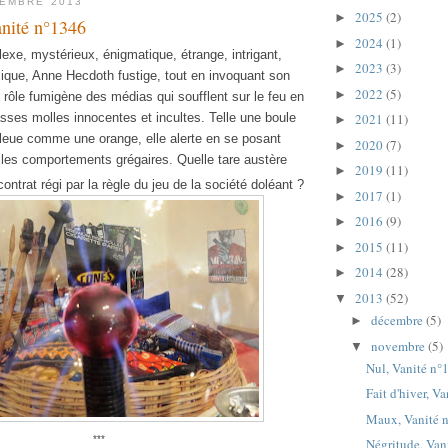
VEMBRE 2013
2025
(2)
►
Vanité n°1346
2024
(1)
►
xe, mystérieux, énigmatique, étrange, intrigant,
2023
(3)
►
lique, Anne Hecdoth fustige, tout en invoquant son
2022
(5)
►
le rôle fumigène des médias qui soufflent sur le feu en
sses molles innocentes et incultes. Telle une boule
2021
(11)
►
bleue comme une orange, elle alerte en se posant
2020
(7)
►
 les comportements grégaires. Quelle tare austère
2019
(11)
►
ontrat régi par la règle du jeu de la société doléant ?
2017
(1)
►
2016
(9)
►
2015
(11)
►
2014
(28)
►
2013
(52)
▼
décembre
(5)
►
novembre
(5)
▼
Nul, Vanité n°
Fait d'hiver, V
Maux, Vanité 
***
Négritude, Van