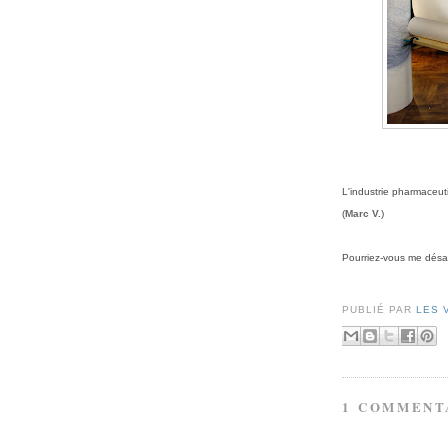
L'industrie pharmaceut
(
Marc V.
)
P
ourriez-vous me désab
PUBLIÉ PAR
LES 
1 COMMENT