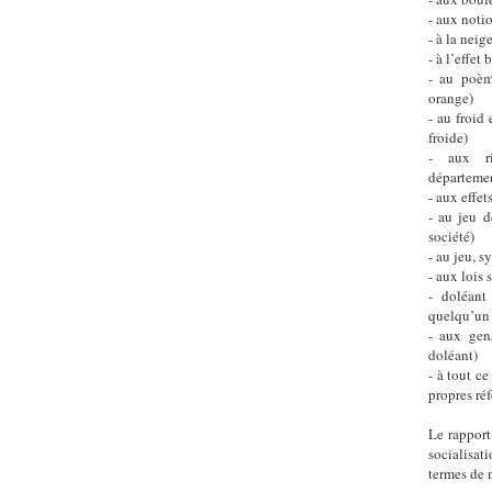
- aux notio
- à la nei
- à l’effet
- au poèm
orange)
- au froid
froide)
- aux ri
département
- aux effe
- au jeu d
société)
- au jeu, s
- aux lois 
- doléant
quelqu’un 
- aux gens
doléant)
- à tout c
propres ré
Le rapport
socialisat
termes de n