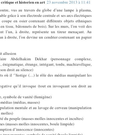
critique et historien en art
23 novembre 2013 à 11:41
ontre, vus au travers du globe d’une lampe à plasma,
ble grâce à son électrode centrale et ses arcs électriques
 coupe en osier contenant différents objets ethniques
 en tissu, bâtonnets de bois). Sur les murs, l’on voit des
ont l’un, à droite, représente un tireur menaçant. Au
an à droite, l’on devine un cendrier contenant un papier
it allusion
faire Abdelhakim Dekhar (personnage complexe,
, énigmatique, étrange, intrigant, tordu, machiavélique,
son droit au silence)
rits où il ‘’fustige (…) le rôle des médias manipulant les
rogative qu’il invoque (tout en invoquant son droit au
ée, symbole de vanité (fumigène)
-médias (médias, masses)
ipulation mentale et au lavage de cerveau (manipulation
 molles)
veté du peuple (masses molles innocentes et incultes)
mes (masses molles innocentes, boule limpide)
somption d’innocence (innocentes)
es transparentes, symbole de vanité (boule limpide)