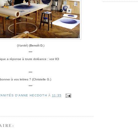
(
Vanité
) (
Benoît D.
)
***
ique a réponse à toute doléance : voir
ICI
***
onner à vos lettres ? (Christelle G.)
***
VANITÉS D'ANNE HECDOTH
À
11:35
AIRE: