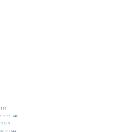
1347
anité n°1346
n°1345
ité n°1344