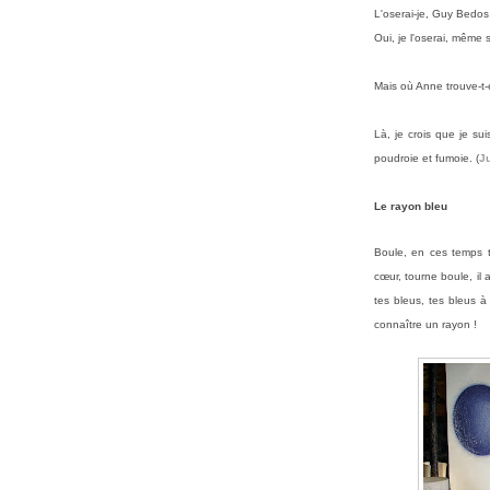
L'oserai-je, Guy Bed
os
Oui, je l'oserai, même 
Mais où Anne trouve-t-
Là, je crois que je su
poudroie et fumoie. (
Ju
Le rayon bleu
Boule, en ces temps t
cœur, tourne boule, il
tes bleus, tes bleus à 
connaître un rayon !