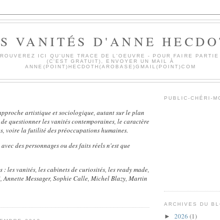
S VANITÉS D'ANNE HECD
ROUVEREZ ICI QU'UNE TRACE DE L'OEUVRE - POUR FAIRE PARTIE
(C'EST GRATUIT), ENVOYER UN MAIL À
ANNE(POINT)HECDOTH(AROBASE)GMAIL(POINT)COM
PUBLIC-CHÉRI-
 approche artistique et sociologique, autant sur le plan
, de questionner les vanités contemporaines, le caractère
, voire la futilité des préoccupations humaines.
avec des personnages ou des faits réels n'est que
 : l
es vanités, les cabinets de curiosités, les ready made,
, Annette Messager, Sophie Calle, Michel Blazy, Martin
ARCHIVES DU B
2026
(1)
►