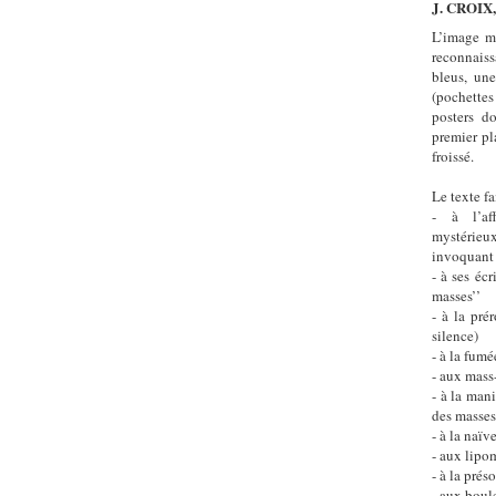
J. CROIX, 
L’image m
reconnaissa
bleus, une
(pochettes
posters d
premier pl
froissé.
Le texte fa
- à l’af
mystérieux
invoquant 
- à ses éc
masses’’
- à la pré
silence)
- à la fum
- aux mass
- à la man
des masses
- à la naï
- aux lipo
- à la pré
- aux boul