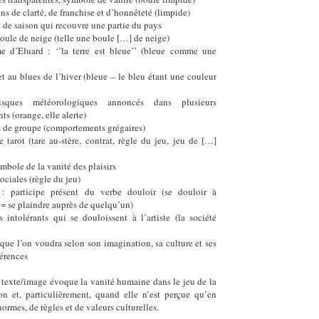
ns de clarté, de franchise et d’honnêteté (limpide)
ge de saison qui recouvre une partie du pays
 boule de neige (telle une boule […] de neige)
e d’Eluard : ‘’la terre est bleue’’ (bleue comme une
 et au blues de l’hiver (bleue – le bleu étant une couleur
sques météorologiques annoncés dans plusieurs
s (orange, elle alerte)
ts de groupe (comportements grégaires)
e tarot (tare au-stère, contrat, règle du jeu, jeu de […]
ymbole de la vanité des plaisirs
sociales (règle du jeu)
 : participe présent du verbe douloir (se douloir à
= se plaindre auprès de quelqu’un)
 intolérants qui se douloissent à l’artiste (la société
e que l’on voudra selon son imagination, sa culture et ses
férences
 texte/image évoque la vanité humaine dans le jeu de la
ion et, particulièrement, quand elle n’est perçue qu’en
ormes, de règles et de valeurs culturelles.